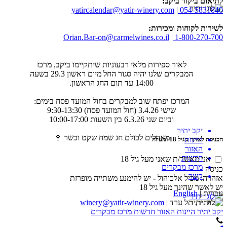
לתיאום ביקור ביקב:
yatircalendar@yatir-winery.com
|
054-5831840
לשירות לקוחות ומכירות:
Orian.Bar-on@carmelwines.co.il
|
1-800-270-700
לאור ספירות מלאי רבעוניות שיתקיימו ביקב, מרכז
המבקרים שלנו יהיה סגור החל מיום ראשון 29.3 בשעה
14:00 עד תום החג הראשון.
המרכז יפתח שוב למבקרים בחול המועד פסח בימים:
שישי 3.4.26 (חול המועד פסח) 9:30-13:30
וביום שני 6.3.26 בין השעות 10:00-17:00
יקב יתיר
מאחלים לכולם חג שמח שקט וכשר 🍷
הכניסה לאתר מגיל 18 ומעלה
היינות
האזור
חדשות
אני מאשר/ת שאני מעל גיל 18
מרכז מבקרים
כניסה
קשר
אזהרה: מכיל אלכוהול - יש להימנע משתייה מופרזת
יש לאשר שהינך מעל גיל 18
עברית
|
English
יקב יתיר, תל ערד |
winery@yatir-winery.com
יקב יתיר
היינות
האזור
חדשות
מרכז מבקרים