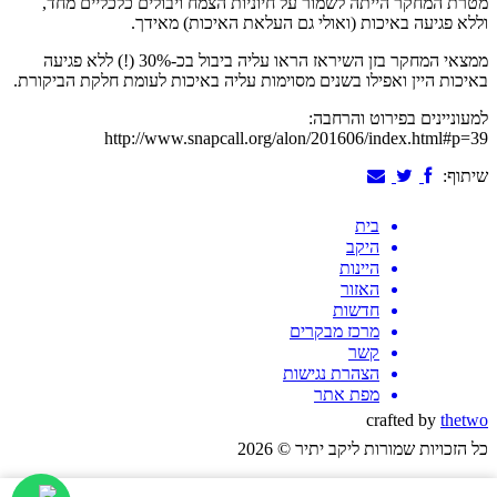
מטרת המחקר הייתה לשמור על חיוניות הצמח ויבולים כלכליים מחד,
וללא פגיעה באיכות (ואולי גם העלאת האיכות) מאידך.
ממצאי המחקר בזן השיראז הראו עליה ביבול בכ-30% (!) ללא פגיעה
באיכות היין ואפילו בשנים מסוימות עליה באיכות לעומת חלקת הביקורת.
למעוניינים בפירוט והרחבה:
http://www.snapcall.org/alon/201606/index.html#p=39
שיתוף:
בית
היקב
היינות
האזור
חדשות
מרכז מבקרים
קשר
הצהרת נגישות
מפת אתר
crafted by
thetwo
כל הזכויות שמורות ליקב יתיר © 2026