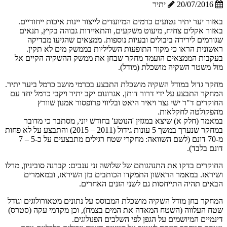
20/07/2016
יתיר
באזור יער יתיר נטועים כרמים המיועדים לייצור יינות איכות ייחודיים.
באזור אקלים צחיח, מיעוט משקעים, והתאיידות גבוהה בקיץ, תנאים
שגורמים לירידה ביבולים ובעיות נוספות. ממצאים שהגיעו מבדיקה
ראשונית הראו כי מקור התופעות השליליות בממשק מים לא תקין.
בעקבות הממצאים הועמד מחקר שבחן את ממשק ההשקיה הקיים אל
מול משטר השקיה מושכלת (מודל).
מחקר גדול במודל השקיה מושכלת התבצע בכרמי מושב כרמל ביער יתיר.
המחקר התבצע על ידי דרור דותן, אגרונום יקב יתיר ויקבי כרמל יחד עם
החוקרים ד"ר ישי נצר ויאיר היאט ובליווי פרופסור אמנון שוורץ
מהפקולטה לחקלאות.
במאמר (חלק א) שיצא במגזין 'הנוטע' בחודש יוני, מסתבר כי מדובר
במחקר שנערך במשך 5 עונות גידול (2011 – 2015) והתבצע על לא פחות
מ-70 דונם (לשם השוואה: מחקרי שטח רגילים מתבצעים על כ-5 – 7
דונם בלבד).
החוקרים בדקו את התנהגותם של שלושה זני ענבים: קברנה סוביניון, מרלו
ושיראז. במאמר הראשון התמקדו הכותבים בזן השיראז, ובמאמרים
הבאים תהיה התייחסות גם לשני הזנים האחרים.
המחקר בחן מודל השקיה מושכלת המבוסס על נתונים מטאורולוגים וגודל
שטח העלווה (השטח המאדה את המים בצמח), וכן מקדמי עקה (סטרס)
דינמיים המיושמים על הגפן לפי השלבים הפנולוגים.