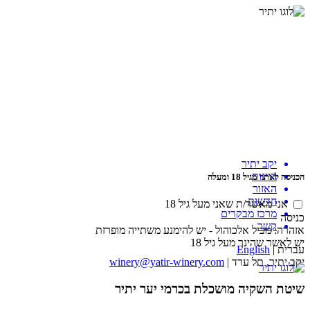
יקב יתיר
היינות
הכניסה לאתר מגיל 18 ומעלה
האזור
חדשות
אני מאשר/ת שאני מעל גיל 18
מרכז מבקרים
כניסה
קשר
אזהרה: מכיל אלכוהול - יש להימנע משתייה מופרזת
יש לאשר שהינך מעל גיל 18
עברית
|
English
יקב יתיר, תל ערד |
winery@yatir-winery.com
שיטת השקיה מושכלת בכרמי יער יתיר